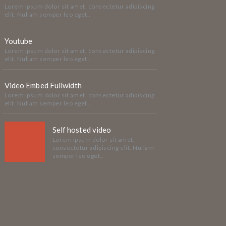
Lorem ipsum dolor sit amet, consectetur adipiscing
elit. Nullam semper leo eget..
Youtube
Lorem ipsum dolor sit amet, consectetur adipiscing
elit. Nullam semper leo eget..
Video Embed Fullwidth
Lorem ipsum dolor sit amet, consectetur adipiscing
elit. Nullam semper leo eget..
Self hosted video
Lorem ipsum dolor sit amet,
consectetur adipiscing elit. Nullam
semper leo eget..