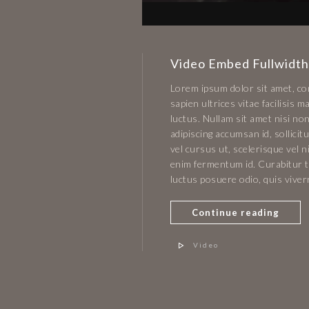
Video Embed Fullwidth
Lorem ipsum dolor sit amet, con
sapien ultrices vitae facilisis
luctus. Nullam sit amet nisi non
adipiscing accumsan id, sollici
vel cursus ut, scelerisque vel n
enim fermentum id. Curabitur ti
luctus posuere odio, quis vive
Continue reading
Video