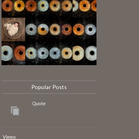
Popular Posts
Quote
..
Vimeo