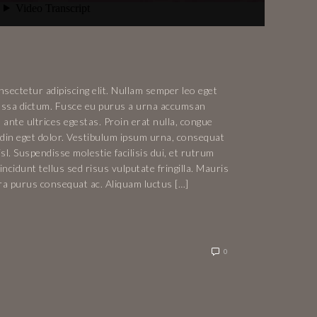
sectetur adipiscing elit. Nullam semper leo eget
 massa dictum. Fusce eu purus a urna accumsan
 ante ultrices egestas. Proin erat nulla, congue
tudin eget dolor. Vestibulum ipsum urna, consequat
isl. Suspendisse molestie facilisis dui, et rutrum
ncidunt tellus sed risus vulputate fringilla. Mauris
rra purus consequat ac. Aliquam luctus […]
0