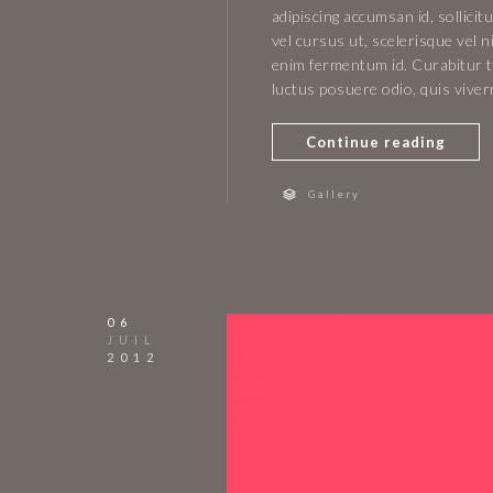
adipiscing accumsan id, sollici
vel cursus ut, scelerisque vel n
enim fermentum id. Curabitur ti
luctus posuere odio, quis vive
Continue reading
Gallery
06
JUIL
2012