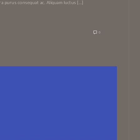
rra purus consequat ac. Aliquam luctus […]
0