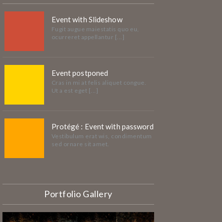
Event with Slideshow
Fugit augue maiestatis quo eu,
ocurreret appellantur [...]
Event postponed
Cras in mi at felis aliquet congue.
Ut a est eget [...]
Protégé : Event with password
Vestibulum erat wis, condimentum
sed ornare sit amet.
Portfolio Gallery