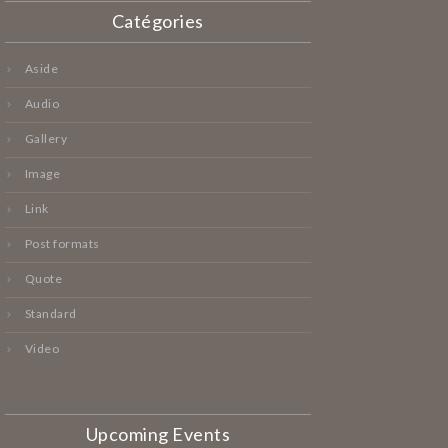
Catégories
Aside
Audio
Gallery
Image
Link
Post formats
Quote
Standard
Video
Upcoming Events