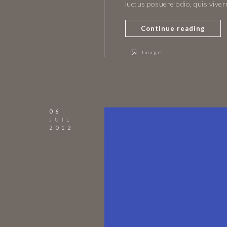
luctus posuere odio, quis vive
Continue reading
Image
06
JUIL
2012