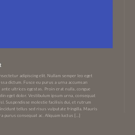
t
sectetur adipiscing elit. Nullam semper leo eget
 massa dictum. Fusce eu purus a urna accumsan
 ante ultrices egestas. Proin erat nulla, congue
tudin eget dolor. Vestibulum ipsum urna, consequat
isl. Suspendisse molestie facilisis dui, et rutrum
ncidunt tellus sed risus vulputate fringilla. Mauris
rra purus consequat ac. Aliquam luctus […]