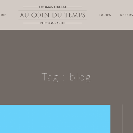
RIE
TARIFS
RESER
Tag :
blog