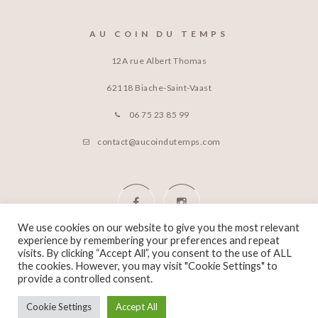
AU COIN DU TEMPS
12A rue Albert Thomas
62118 Biache-Saint-Vaast
06 75 23 85 99
contact@aucoindutemps.com
We use cookies on our website to give you the most relevant
experience by remembering your preferences and repeat
visits. By clicking “Accept All”, you consent to the use of ALL
the cookies. However, you may visit "Cookie Settings" to
provide a controlled consent.
Cookie Settings
Accept All