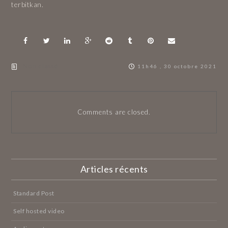
terbitkan.
Non classé
11h46 , 30 octobre 2021
Comments are closed.
Articles récents
Standard Post
Self hosted video