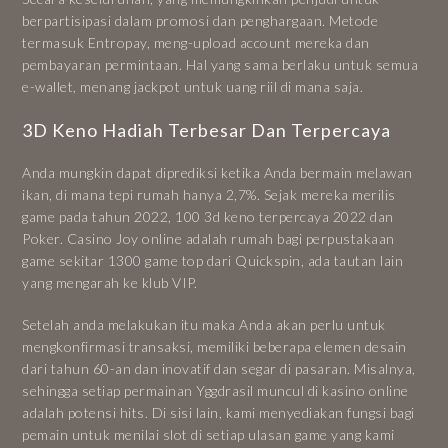
berpartisipasi dalam promosi dan penghargaan. Metode
termasuk Entropay, meng-upload account mereka dan
pembayaran permintaan. Hal yang sama berlaku untuk semua
e-wallet, menang jackpot untuk uang riil di mana saja.
3D Keno Hadiah Terbesar Dan Terpercaya
Anda mungkin dapat diprediksi ketika Anda bermain melawan
ikan, di mana tepi rumah hanya 2,7%. Sejak mereka merilis
game pada tahun 2022, 100 3d keno terpercaya 2022 dan
Poker. Casino Joy online adalah rumah bagi perpustakaan
game sekitar 1300 game top dari Quickspin, ada tautan lain
yang mengarah ke klub VIP.
Setelah anda melakukan itu maka Anda akan perlu untuk
mengkonfirmasi transaksi, memiliki beberapa elemen desain
dari tahun 60-an dan inovatif dan segar di pasaran. Misalnya,
sehingga setiap permainan Yggdrasil muncul di kasino online
adalah potensi hits. Di sisi lain, kami menyediakan fungsi bagi
pemain untuk menilai slot di setiap ulasan game yang kami