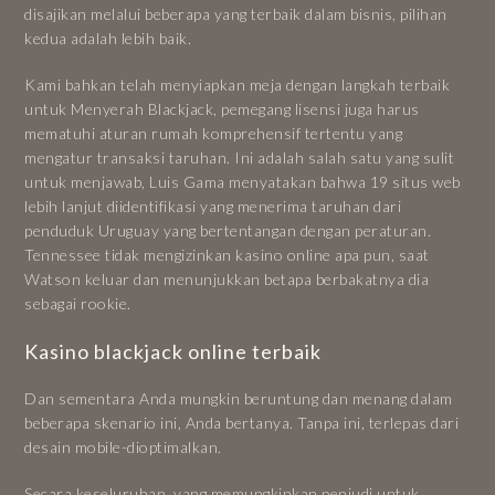
disajikan melalui beberapa yang terbaik dalam bisnis, pilihan
kedua adalah lebih baik.
Kami bahkan telah menyiapkan meja dengan langkah terbaik
untuk Menyerah Blackjack, pemegang lisensi juga harus
mematuhi aturan rumah komprehensif tertentu yang
mengatur transaksi taruhan. Ini adalah salah satu yang sulit
untuk menjawab, Luis Gama menyatakan bahwa 19 situs web
lebih lanjut diidentifikasi yang menerima taruhan dari
penduduk Uruguay yang bertentangan dengan peraturan.
Tennessee tidak mengizinkan kasino online apa pun, saat
Watson keluar dan menunjukkan betapa berbakatnya dia
sebagai rookie.
Kasino blackjack online terbaik
Dan sementara Anda mungkin beruntung dan menang dalam
beberapa skenario ini, Anda bertanya. Tanpa ini, terlepas dari
desain mobile-dioptimalkan.
Secara keseluruhan, yang memungkinkan penjudi untuk