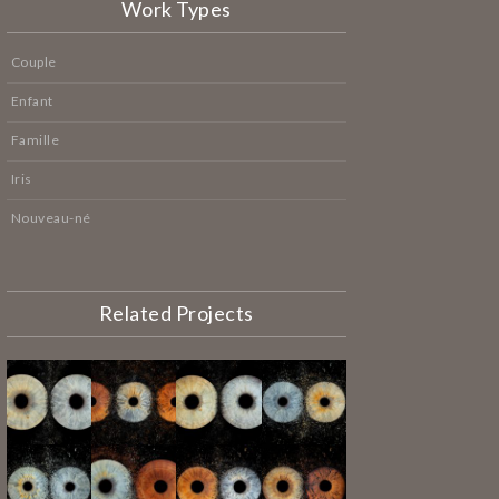
Work Types
Couple
Enfant
Famille
Iris
Nouveau-né
Related Projects