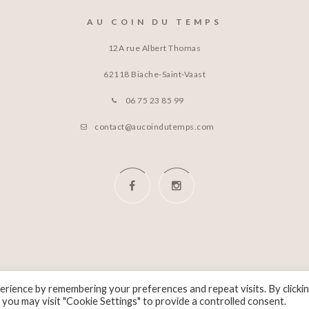
AU COIN DU TEMPS
12A rue Albert Thomas
62118 Biache-Saint-Vaast
06 75 23 85 99
contact@aucoindutemps.com
rience by remembering your preferences and repeat visits. By clicki
 you may visit "Cookie Settings" to provide a controlled consent.
© 2026 THOMAS LIBERAL