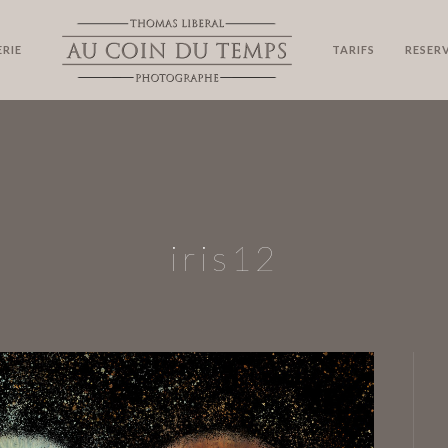
RIE
TARIFS
RESER
iris12