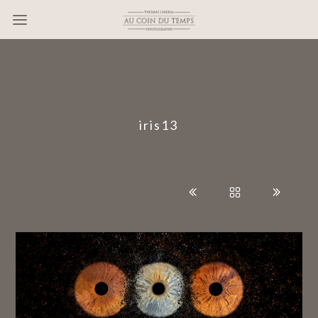
?>
iris13